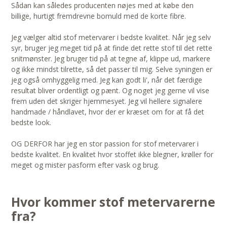
Sådan kan således producenten nøjes med at købe den
billige, hurtigt fremdrevne bomuld med de korte fibre.
Jeg vælger altid stof metervarer i bedste kvalitet. Når jeg selv
syr, bruger jeg meget tid på at finde det rette stof til det rette
snitmønster. Jeg bruger tid på at tegne af, klippe ud, markere
og ikke mindst tilrette, så det passer til mig. Selve syningen er
jeg også omhyggelig med. Jeg kan godt li', når det færdige
resultat bliver ordentligt og pænt. Og noget jeg gerne vil vise
frem uden det skriger hjemmesyet. Jeg vil hellere signalere
handmade / håndlavet, hvor der er kræset om for at få det
bedste look.
OG DERFOR har jeg en stor passion for stof metervarer i
bedste kvalitet. En kvalitet hvor stoffet ikke blegner, krøller for
meget og mister pasform efter vask og brug.
Hvor kommer stof metervarerne
fra?