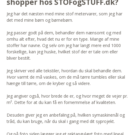
shopper hos STOFogSTUFF.dk?
Jeg har det næsten med mine stof metervarer, som jeg har
det med mine børn og børnebørn.
Jeg passer godt på dem, behandler dem nænsomt og med
omhu alt efter, hvad det nu er for en type. Mange af mine
stoffer har navne. Og selv om jeg har langt mere end 1000
forskellige, kan jeg huske, hvilket stof der er tale om eller
bliver bestilt.
Jeg skriver ved alle tekstiler, hvordan du skal behandle dem.
Hvor varmt de må vaskes, om de må tørre tumbles eller skal
hænge till tørre, om de kryber og så videre.
Jeg angiver også, hvor brede de er, og hvor meget de vejer pr.
m². Dette for at du kan få en fornemmelse af kvaliteten.
Desuden giver jeg en anbefaling på, hvilken symaskinenål og
tråd, du kan bruge, når du skal i gang med dit syprojekt.
Og på foto siden lægger jeg et rektangulært foto med lineal,