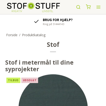
BRUG FOR HJÆLP?
Ring på 51444143
Forside
/
Produktkatalog
Stof
Stof i metermål til dine
syprojekter
TILBUD
UDSOLGT