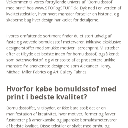
Velkommen til vores fortryllende univers af "Bomuldsstof
med print" hos www.STOFogSTUFF.dk! Dyk ned i en verden af
kvalitetstekstiler, hvor hvert mønster fortæller en historie, og
skaberne bag hver design har kælet for detaljerne.
I vores omfattende sortiment finder du et stort udvalg af
faste og vævede bomuldsstof metervarer, inklusive eksklusive
designerstoffer med smukke motiver i screenprint. Vi stræber
efter at tilbyde det bedste inden for bomuldsstof, også kendt
som patchworkstof, og vi er stolte af at præsentere unikke
mønstre fra anerkendte designere som Alexander Henry,
Michael Miller Fabrics og Art Gallery Fabrics.
Hvorfor købe bomuldsstof med
print i bedste kvalitet?
Bomuldsstoffet, vi tilbyder, er ikke bare stof; det er en
manifestation af kreativitet, hvor motiver, former og farver
fusionerer på amerikanske og japanske bomuldsmetervarer
af bedste kvalitet. Disse tekstiler er skabt med omhu og