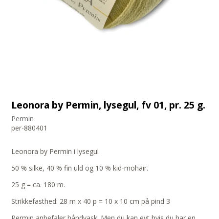
Leonora by Permin, lysegul, fv 01, pr. 25 g.
Permin
per-880401
Leonora by Permin i lysegul
50 % silke, 40 % fin uld og 10 % kid-mohair.
25 g = ca. 180 m.
Strikkefasthed: 28 m x 40 p = 10 x 10 cm på pind 3
Permin anbefaler håndvask. Men du kan evt hvis du har en