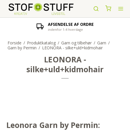
AFSENDELSE AF ORDRE
indenfor 1-4 hverdage
Forside
/
Produktkatalog
/
Garn og tilbehør
/
Garn
/
Garn by Permin
/
LEONORA - silke+uld+kidmohair
LEONORA -
silke+uld+kidmohair
Leonora Garn by Permin: