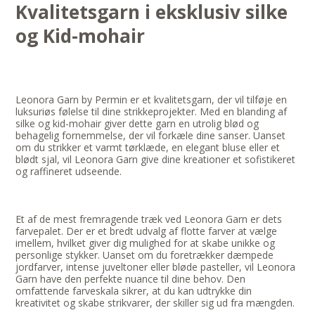
Kvalitetsgarn i eksklusiv silke
og Kid-mohair
Leonora Garn by Permin er et kvalitetsgarn, der vil tilføje en
luksuriøs følelse til dine strikkeprojekter. Med en blanding af
silke og kid-mohair giver dette garn en utrolig blød og
behagelig fornemmelse, der vil forkæle dine sanser. Uanset
om du strikker et varmt tørklæde, en elegant bluse eller et
blødt sjal, vil Leonora Garn give dine kreationer et sofistikeret
og raffineret udseende.
Et af de mest fremragende træk ved Leonora Garn er dets
farvepalet. Der er et bredt udvalg af flotte farver at vælge
imellem, hvilket giver dig mulighed for at skabe unikke og
personlige stykker. Uanset om du foretrækker dæmpede
jordfarver, intense juveltoner eller bløde pasteller, vil Leonora
Garn have den perfekte nuance til dine behov. Den
omfattende farveskala sikrer, at du kan udtrykke din
kreativitet og skabe strikvarer, der skiller sig ud fra mængden.