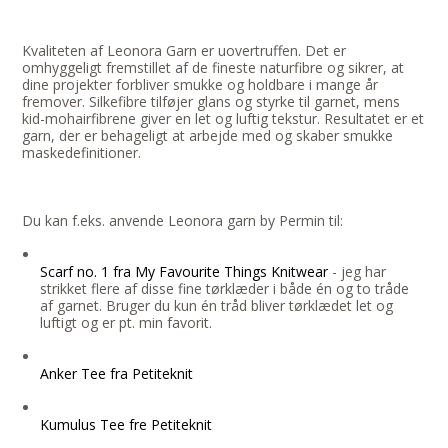
Kvaliteten af Leonora Garn er uovertruffen. Det er
omhyggeligt fremstillet af de fineste naturfibre og sikrer, at
dine projekter forbliver smukke og holdbare i mange år
fremover. Silkefibre tilføjer glans og styrke til garnet, mens
kid-mohairfibrene giver en let og luftig tekstur. Resultatet er et
garn, der er behageligt at arbejde med og skaber smukke
maskedefinitioner.
Du kan f.eks. anvende Leonora garn by Permin til:
Scarf no. 1 fra My Favourite Things Knitwear
- jeg har
strikket flere af disse fine tørklæder i både én og to tråde
af garnet. Bruger du kun én tråd bliver tørklædet let og
luftigt og er pt. min favorit.
Anker Tee fra Petiteknit
Kumulus Tee fre Petiteknit