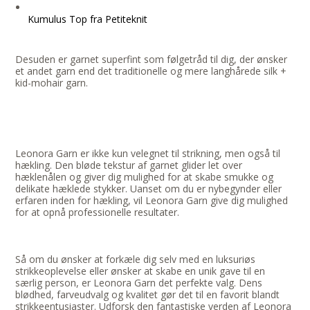
Kumulus Top fra Petiteknit
Desuden er garnet superfint som følgetråd til dig, der ønsker
et andet garn end det traditionelle og mere langhårede silk +
kid-mohair garn.
Leonora Garn er ikke kun velegnet til strikning, men også til
hækling. Den bløde tekstur af garnet glider let over
hæklenålen og giver dig mulighed for at skabe smukke og
delikate hæklede stykker. Uanset om du er nybegynder eller
erfaren inden for hækling, vil Leonora Garn give dig mulighed
for at opnå professionelle resultater.
Så om du ønsker at forkæle dig selv med en luksuriøs
strikkeoplevelse eller ønsker at skabe en unik gave til en
særlig person, er Leonora Garn det perfekte valg. Dens
blødhed, farveudvalg og kvalitet gør det til en favorit blandt
strikkeentusiaster. Udforsk den fantastiske verden af Leonora