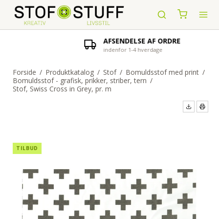
AFSENDELSE AF ORDRE
indenfor 1-4 hverdage
Forside
/
Produktkatalog
/
Stof
/
Bomuldsstof med print
/
Bomuldsstof - grafisk, prikker, striber, tern
/
Stof, Swiss Cross in Grey, pr. m
TILBUD