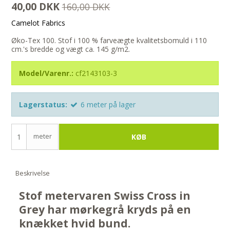
40,00 DKK
160,00 DKK
Camelot Fabrics
Øko-Tex 100. Stof i 100 % farveægte kvalitetsbomuld i 110
cm.'s bredde og vægt ca. 145 g/m2.
Model/Varenr.:
cf2143103-3
Lagerstatus:
6
meter
på lager
meter
KØB
Beskrivelse
Stof metervaren Swiss Cross in
Grey har mørkegrå kryds på en
knækket hvid bund.