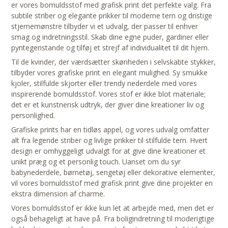
er vores bomuldsstof med grafisk print det perfekte valg. Fra
subtile striber og elegante prikker til moderne tern og dristige
stjernemønstre tilbyder vi et udvalg, der passer til enhver
smag og indretningsstil. Skab dine egne puder, gardiner eller
pyntegenstande og tilføj et strejf af individualitet til dit hjem.
Til de kvinder, der værdsætter skønheden i selvskabte stykker,
tilbyder vores grafiske print en elegant mulighed. Sy smukke
kjoler, stilfulde skjorter eller trendy nederdele med vores
inspirerende bomuldsstof. Vores stof er ikke blot materiale;
det er et kunstnerisk udtryk, der giver dine kreationer liv og
personlighed.
Grafiske prints har en tidløs appel, og vores udvalg omfatter
alt fra legende striber og livlige prikker til stilfulde tern. Hvert
design er omhyggeligt udvalgt for at give dine kreationer et
unikt præg og et personlig touch. Uanset om du syr
babynederdele, børnetøj, sengetøj eller dekorative elementer,
vil vores bomuldsstof med grafisk print give dine projekter en
ekstra dimension af charme.
Vores bomuldsstof er ikke kun let at arbejde med, men det er
også behageligt at have på. Fra boligindretning til moderigtige