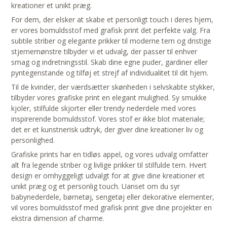
kreationer et unikt præg.
For dem, der elsker at skabe et personligt touch i deres hjem,
er vores bomuldsstof med grafisk print det perfekte valg. Fra
subtile striber og elegante prikker til moderne tern og dristige
stjernemønstre tilbyder vi et udvalg, der passer til enhver
smag og indretningsstil. Skab dine egne puder, gardiner eller
pyntegenstande og tilføj et strejf af individualitet til dit hjem.
Til de kvinder, der værdsætter skønheden i selvskabte stykker,
tilbyder vores grafiske print en elegant mulighed. Sy smukke
kjoler, stilfulde skjorter eller trendy nederdele med vores
inspirerende bomuldsstof. Vores stof er ikke blot materiale;
det er et kunstnerisk udtryk, der giver dine kreationer liv og
personlighed.
Grafiske prints har en tidløs appel, og vores udvalg omfatter
alt fra legende striber og livlige prikker til stilfulde tern. Hvert
design er omhyggeligt udvalgt for at give dine kreationer et
unikt præg og et personlig touch. Uanset om du syr
babynederdele, børnetøj, sengetøj eller dekorative elementer,
vil vores bomuldsstof med grafisk print give dine projekter en
ekstra dimension af charme.