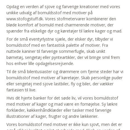
Opdag en verden af sjove og farverige kreationer med vores
unikke udvalg af bomuldsstof med motiver på
www.stofogstuff.dk. Vores stofmetervarer kombinerer den
bløde komfort af bomuld med charmerende motiver, der
spænder fra elskelige dyr og køretøjer til lækre kager og mad.
For de små eventyrlystne sjæle, der elsker dyr, tilbyder vi
bomuldsstof med en fantastisk palette af motiver. Fra
nuttede kaniner til farverige sommerfugle, skab unikt
børnetøj, sengetøj eller pynteartikler, der vil bringe smil frem
hos enhver lille opdagelsesrejsende.
Til de små bilentusiaster og drømmere om fjerne steder har vi
bomuldsstof med motiver af køretøjer. Skab personlige puder
eller sengetøj med sjove lastbiler, fly og biler, der vækker
fantasien til live.
Hvis dit hjerte banker for det søde liv, vil vores bomuldsstof
med motiver af kager og mad være en fornøjelse. Sy lækre
forklæder, køkkenhåndklæder eller tasker med farverige
illustrationer af kager, frugter og andre lækkerier.
Vores bomuldsstof med motiver er ikke kun sjovt, men det er