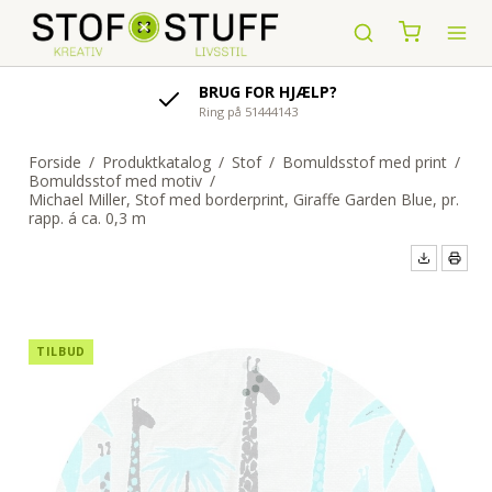
AFSENDELSE AF ORDRE
indenfor 1-4 hverdage
Forside
/
Produktkatalog
/
Stof
/
Bomuldsstof med print
/
Bomuldsstof med motiv
/
Michael Miller, Stof med borderprint, Giraffe Garden Blue, pr.
rapp. á ca. 0,3 m
TILBUD