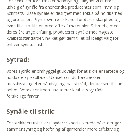
For dem, der foretrækker håndsyning, tilbyder vi et bredt
udvalg af synåle fra anerkendte producenter som Prym og
Schmetz. Disse synåle er designet med fokus på holdbarhed
og præcision. Pryms synåle er kendt for deres skarphed og
evne til at tackle en bred vifte af materialer. Schmetz, med
deres årelange erfaring, producerer synåle med højeste
kvalitetsstandarder, hvilket gør dem til et pålideligt valg for
enhver syentusiast.
Sytråd:
Vores sytråd er omhyggeligt udvalgt for at sikre ensartede og
holdbare syresultater. Uanset om du foretrækker
maskinsyning eller håndsyning, har vi tråd, der passer til dine
behov. Vores sortiment inkluderer kvalitets sytråde i
forskellige farver.
Synåle til strik:
For strikkeentusiaster tilbyder vi specialiserede nåle, der gør
sammensyning og hæftning af garnender mere effektiv og