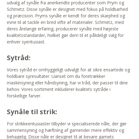
udvalg af synåle fra anerkendte producenter som Prym og
Schmetz. Disse synåle er designet med fokus på holdbarhed
og præcision. Pryms synåle er kendt for deres skarphed og
evne til at tackle en bred vifte af materialer. Schmetz, med
deres årelange erfaring, producerer synåle med højeste
kvalitetsstandarder, hvilket gør dem til et pålideligt valg for
enhver syentusiast.
Sytråd:
Vores sytråd er omhyggeligt udvalgt for at sikre ensartede og
holdbare syresultater. Uanset om du foretrækker
maskinsyning eller håndsyning, har vi tråd, der passer til dine
behov. Vores sortiment inkluderer kvalitets sytråde i
forskellige farver.
Synåle til strik:
For strikkeentusiaster tilbyder vi specialiserede nåle, der gør
sammensyning og hæftning af garnender mere effektiv og
behagelig. Disse nåle er designet til at bevare garnets