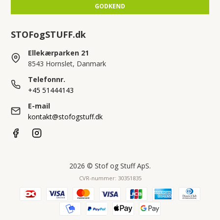
GODKEND
STOFogSTUFF.dk
Ellekærparken 21
8543 Hornslet, Danmark
Telefonnr.
+45 51444143
E-mail
kontakt@stofogstuff.dk
2026 © Stof og Stuff ApS.
CVR-nummer: 30351835