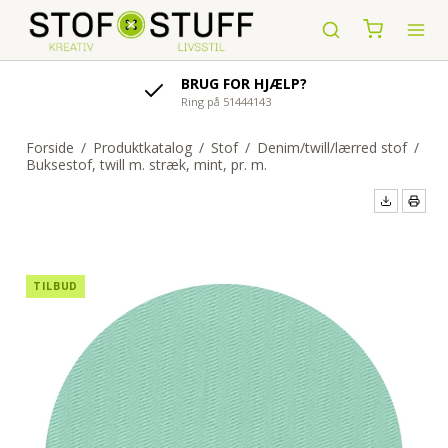
AFSENDELSE AF ORDRE
indenfor 1-4 hverdage
Forside
/
Produktkatalog
/
Stof
/
Denim/twill/lærred stof
/
Buksestof, twill m. stræk, mint, pr. m.
TILBUD