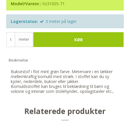
Model/Varenr.:
hz31005-71
Lagerstatus:
3
meter
på lager
meter
KØB
Beskrivelse
Buksestof i flot mint grøn farve. Metervare i en lækker
mellemkraftig bomuld med stræk. I stoffet kan du sy
kjoler, nederdele, bukser eller jakker.
Bomuldsstoffet kan bruges til beklædning til børn og
voksne og interiør som stolehynder, opslagstavler etc.,
Relaterede produkter