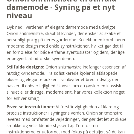
damemode - Syning på et nyt
niveau
Dyk ned i verdenen af elegant damemode med udvalgte
Onion snitmønstre, skabt til kvinder, der ønsker at skabe et
personligt præg på deres garderobe. Kollektionen kombinerer
moderne design med enkle syinstruktioner, hvilket gør det til
en fornøjelse for både erfarne syentusiaster og dem, der lige
er begyndt at udforske syverdenen.
Stilfulde designs:
Onion snitmønstre indfanger essensen af
nutidig kvindemode. Fra sofistikerede kjoler til afslappede
bluser og elegante bukser – vi tilbyder et bredt udvalg, der
passer til enhver lejlighed. Uanset om du ønsker en klassisk
silhuet eller dristige, moderne snit, har vores kollektion noget
for enhver smag.
Præcise instruktioner:
Vi forstår vigtigheden af klare og
præcise instruktioner i syningens verden. Onion snitmønstre
leveres med omfattende vejledninger, der gør det let at skabe
smukke og velsiddende stykker tøj. Trin-for-trin
instruktionerne er udformet med fokus på detaljer, så du kan