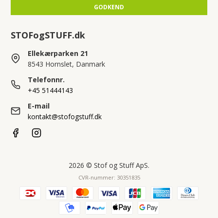
GODKEND
STOFogSTUFF.dk
Ellekærparken 21
8543 Hornslet, Danmark
Telefonnr.
+45 51444143
E-mail
kontakt@stofogstuff.dk
2026 © Stof og Stuff ApS.
CVR-nummer: 30351835