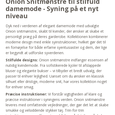
Onion Snitmønstre til stilfuld
damemode - Syning på et nyt
niveau
Dyk ned i verdenen af elegant damemode med udvalgte
Onion snitmønstre, skabt til kvinder, der ønsker at skabe et
personligt præg på deres garderobe. Kollektionen kombinerer
moderne design med enkle syinstruktioner, hvilket gør det til
en fornøjelse for både erfarne syentusiaster og dem, der lige
er begyndt at udforske syverdenen.
Stilfulde designs:
Onion snitmønstre indfanger essensen af
nutidig kvindemode. Fra sofistikerede kjoler til afslappede
bluser og elegante bukser – vi tilbyder et bredt udvalg, der
passer til enhver lejlighed. Uanset om du ønsker en klassisk
silhuet eller dristige, moderne snit, har vores kollektion noget
for enhver smag.
Præcise instruktioner:
Vi forstår vigtigheden af klare og
præcise instruktioner i syningens verden. Onion snitmønstre
leveres med omfattende vejledninger, der gør det let at skabe
smukke og velsiddende stykker tøj. Trin-for-trin