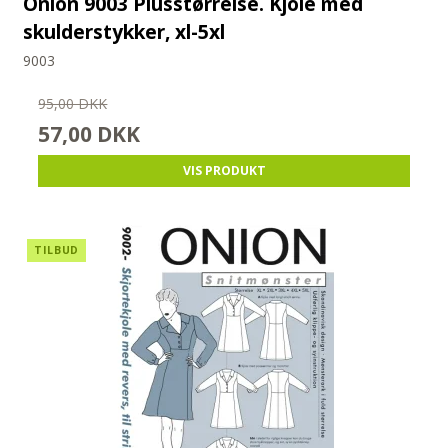
Onion 9003 Plusstørrelse. Kjole med
skulderstykker, xl-5xl
9003
95,00 DKK
57,00 DKK
VIS PRODUKT
TILBUD