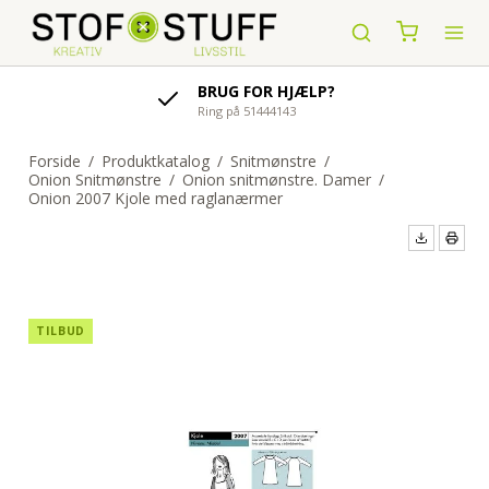
AFSENDELSE AF ORDRE
indenfor 1-4 hverdage
Forside
/
Produktkatalog
/
Snitmønstre
/
Onion Snitmønstre
/
Onion snitmønstre. Damer
/
Onion 2007 Kjole med raglanærmer
TILBUD