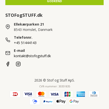
GODKEND
STOFogSTUFF.dk
Ellekærparken 21
8543 Hornslet, Danmark
Telefonnr.
+45 51444143
E-mail
kontakt@stofogstuff.dk
2026 © Stof og Stuff ApS.
CVR-nummer: 30351835