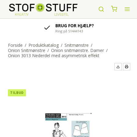
BRUG FOR HJÆLP?
Ring på 51444143
Forside
/
Produktkatalog
/
Snitmønstre
/
Onion Snitmønstre
/
Onion snitmønstre. Damer
/
Onion 3013 Nederdel med asymmetrisk effekt
TILBUD