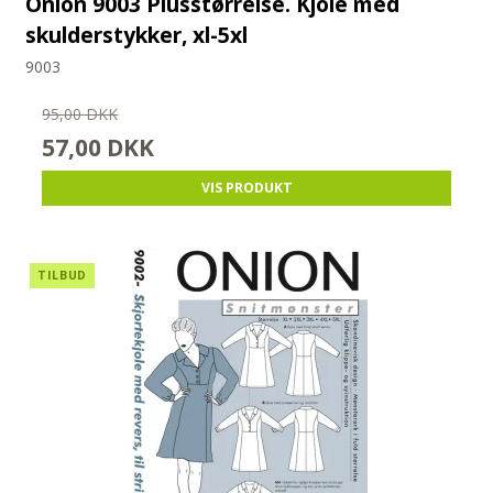
Onion 9003 Plusstørrelse. Kjole med
skulderstykker, xl-5xl
9003
95,00 DKK
57,00 DKK
VIS PRODUKT
TILBUD