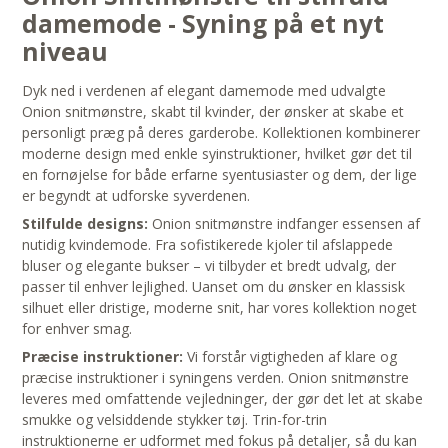
damemode - Syning på et nyt
niveau
Dyk ned i verdenen af elegant damemode med udvalgte
Onion snitmønstre, skabt til kvinder, der ønsker at skabe et
personligt præg på deres garderobe. Kollektionen kombinerer
moderne design med enkle syinstruktioner, hvilket gør det til
en fornøjelse for både erfarne syentusiaster og dem, der lige
er begyndt at udforske syverdenen.
Stilfulde designs:
Onion snitmønstre indfanger essensen af
nutidig kvindemode. Fra sofistikerede kjoler til afslappede
bluser og elegante bukser – vi tilbyder et bredt udvalg, der
passer til enhver lejlighed. Uanset om du ønsker en klassisk
silhuet eller dristige, moderne snit, har vores kollektion noget
for enhver smag.
Præcise instruktioner:
Vi forstår vigtigheden af klare og
præcise instruktioner i syningens verden. Onion snitmønstre
leveres med omfattende vejledninger, der gør det let at skabe
smukke og velsiddende stykker tøj. Trin-for-trin
instruktionerne er udformet med fokus på detaljer, så du kan