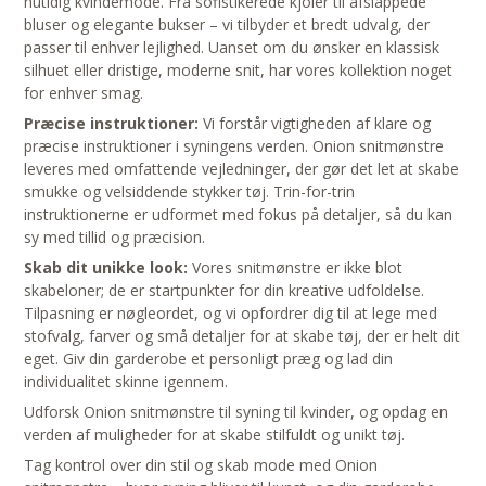
nutidig kvindemode. Fra sofistikerede kjoler til afslappede
bluser og elegante bukser – vi tilbyder et bredt udvalg, der
passer til enhver lejlighed. Uanset om du ønsker en klassisk
silhuet eller dristige, moderne snit, har vores kollektion noget
for enhver smag.
Præcise instruktioner:
Vi forstår vigtigheden af klare og
præcise instruktioner i syningens verden. Onion snitmønstre
leveres med omfattende vejledninger, der gør det let at skabe
smukke og velsiddende stykker tøj. Trin-for-trin
instruktionerne er udformet med fokus på detaljer, så du kan
sy med tillid og præcision.
Skab dit unikke look:
Vores snitmønstre er ikke blot
skabeloner; de er startpunkter for din kreative udfoldelse.
Tilpasning er nøgleordet, og vi opfordrer dig til at lege med
stofvalg, farver og små detaljer for at skabe tøj, der er helt dit
eget. Giv din garderobe et personligt præg og lad din
individualitet skinne igennem.
Udforsk Onion snitmønstre til syning til kvinder, og opdag en
verden af muligheder for at skabe stilfuldt og unikt tøj.
Tag kontrol over din stil og skab mode med Onion