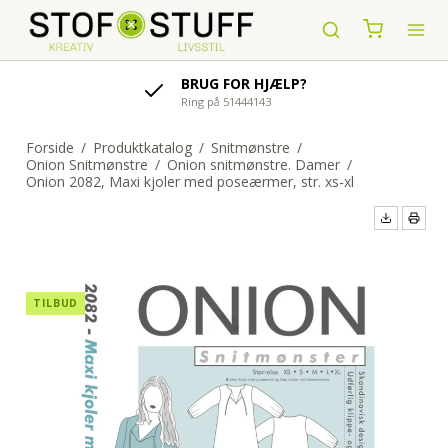
BRUG FOR HJÆLP?
Ring på 51444143
Forside
/
Produktkatalog
/
Snitmønstre
/
Onion Snitmønstre
/
Onion snitmønstre. Damer
/
Onion 2082, Maxi kjoler med poseærmer, str. xs-xl
TILBUD