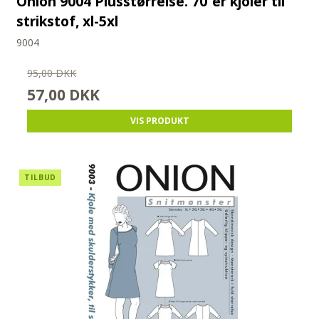
Onion 9004 Plusstørrelse. 70´er kjoler til
strikstof, xl-5xl
9004
95,00 DKK
57,00 DKK
VIS PRODUKT
TILBUD