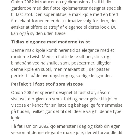
Onion 2082 introducer en ny dimension af stil til din
garderobe med det flotte kjolemønster designet specielt
til fast stof. Den super aktuelle maxi kjole med en bred
flæsekant forneden er det ultimative valg for dem, der
ønsker at tilføre et strejf af elegance til deres look. Du
kan også sy den uden flæse.
Tidløs elegance med moderne twist
Denne maxi kjole kombinerer tidløs elegance med et
moderne twist. Med sin flotte løse silhuet, slids og
bindebånd ved halshullet samt poseærmer, tilbyder
denne kjole en subtil, men markant stil, der passer
perfekt til både hverdagsbrug og særlige lejligheder.
Perfekt til fast stof som viscose
Onion 2082 er specielt designet til fast stof, såsom
viscose, der giver en smuk fald og bevægelse til kjolen.
Viscose er kendt for sin lette og behagelige fornemmelse
på huden, hvilket gør det til det ideelle valg til denne type
kjole.
Få fat i Onion 2082 kjolemønster i dag og skab din egen
version af denne elegante maxi kjole, der vil forvandle dit