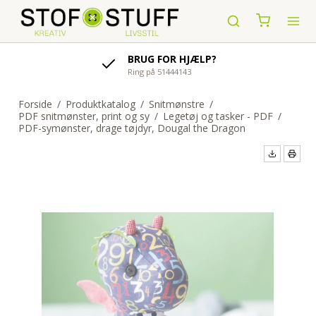
 HJÆLP?
AFSENDELSE AF OR
143
indenfor 1-4 hverdage
Forside
/
Produktkatalog
/
Snitmønstre
/
PDF snitmønster, print og sy
/
Legetøj og tasker - PDF
/
PDF-symønster, drage tøjdyr, Dougal the Dragon