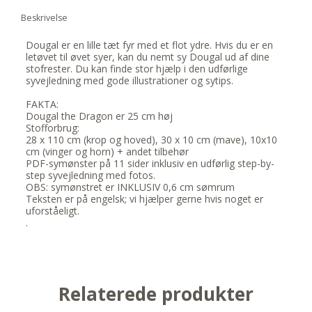
Beskrivelse
Dougal er en lille tæt fyr med et flot ydre. Hvis du er en
letøvet til øvet syer, kan du nemt sy Dougal ud af dine
stofrester. Du kan finde stor hjælp i den udførlige
syvejledning med gode illustrationer og sytips.
FAKTA:
Dougal the Dragon er 25 cm høj
Stofforbrug:
28 x 110 cm (krop og hoved), 30 x 10 cm (mave), 10x10
cm (vinger og horn) + andet tilbehør
PDF-symønster på 11 sider inklusiv en udførlig step-by-
step syvejledning med fotos.
OBS: symønstret er INKLUSIV 0,6 cm sømrum
Teksten er på engelsk; vi hjælper gerne hvis noget er
uforståeligt.
.
Relaterede produkter