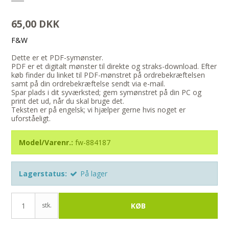
65,00 DKK
F&W
Dette er et PDF-symønster.
PDF er et digitalt mønster til direkte og straks-download. Efter
køb finder du linket til PDF-mønstret på ordrebekræftelsen
samt på din ordrebekræftelse sendt via e-mail.
Spar plads i dit syværksted; gem symønstret på din PC og
print det ud, når du skal bruge det.
Teksten er på engelsk; vi hjælper gerne hvis noget er
uforståeligt.
Model/Varenr.:
fw-884187
Lagerstatus:
På lager
stk.
KØB