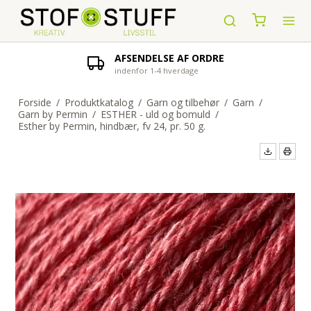
AFSENDELSE AF ORDRE
indenfor 1-4 hverdage
Forside
/
Produktkatalog
/
Garn og tilbehør
/
Garn
/
Garn by Permin
/
ESTHER - uld og bomuld
/
Esther by Permin, hindbær, fv 24, pr. 50 g.