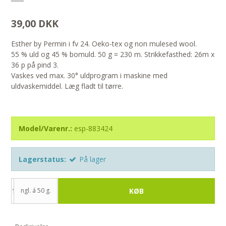
39,00 DKK
Esther by Permin i fv 24. Oeko-tex og non mulesed wool.
55 % uld og 45 % bomuld. 50 g = 230 m. Strikkefasthed: 26m x
36 p på pind 3.
Vaskes ved max. 30° uldprogram i maskine med
uldvaskemiddel. Læg fladt til tørre.
Model/Varenr.:
esp-883424
Lagerstatus:
På lager
ngl. á 50 g.
KØB