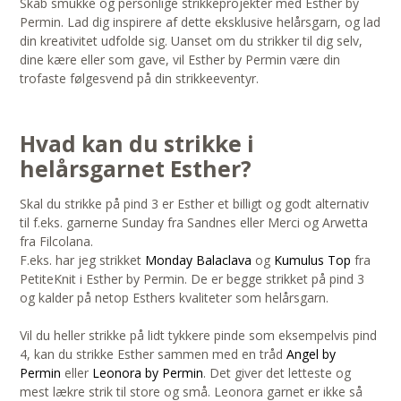
Skab smukke og personlige strikkeprojekter med Esther by
Permin. Lad dig inspirere af dette eksklusive helårsgarn, og lad
din kreativitet udfolde sig. Uanset om du strikker til dig selv,
dine kære eller som gave, vil Esther by Permin være din
trofaste følgesvend på din strikkeeventyr.
Hvad kan du strikke i
helårsgarnet Esther?
Skal du strikke på pind 3 er Esther et billigt og godt alternativ
til f.eks. garnerne Sunday fra Sandnes eller Merci og Arwetta
fra Filcolana.
F.eks. har jeg strikket
Monday Balaclava
og
Kumulus Top
fra
PetiteKnit i Esther by Permin. De er begge strikket på pind 3
og kalder på netop Esthers kvaliteter som helårsgarn.
Vil du heller strikke på lidt tykkere pinde som eksempelvis pind
4, kan du strikke Esther sammen med en tråd
Angel by
Permin
eller
Leonora by Permin
. Det giver det letteste og
mest lækre strik til store og små. Leonora garnet er ikke så