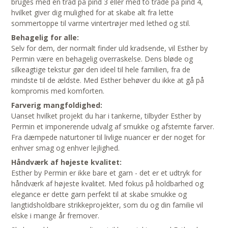
bruges med én tråd på pind 3 eller med to tråde på pind 4,
hvilket giver dig mulighed for at skabe alt fra lette
sommertoppe til varme vintertrøjer med lethed og stil.
Behagelig for alle:
Selv for dem, der normalt finder uld kradsende, vil Esther by
Permin være en behagelig overraskelse. Dens bløde og
silkeagtige tekstur gør den ideel til hele familien, fra de
mindste til de ældste. Med Esther behøver du ikke at gå på
kompromis med komforten.
Farverig mangfoldighed:
Uanset hvilket projekt du har i tankerne, tilbyder Esther by
Permin et imponerende udvalg af smukke og afstemte farver.
Fra dæmpede naturtoner til livlige nuancer er der noget for
enhver smag og enhver lejlighed.
Håndværk af højeste kvalitet:
Esther by Permin er ikke bare et garn - det er et udtryk for
håndværk af højeste kvalitet. Med fokus på holdbarhed og
elegance er dette garn perfekt til at skabe smukke og
langtidsholdbare strikkeprojekter, som du og din familie vil
elske i mange år fremover.