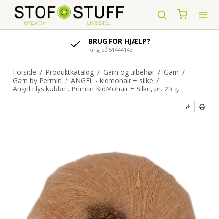
AFSENDELSE AF ORDRE
indenfor 1-4 hverdage
Forside
/
Produktkatalog
/
Garn og tilbehør
/
Garn
/
Garn by Permin
/
ANGEL - kidmohair + silke
/
Angel i lys kobber. Permin KidMohair + Silke, pr. 25 g.