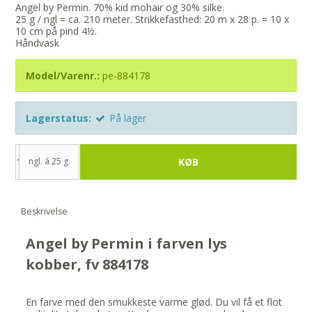
Angel by Permin. 70% kid mohair og 30% silke.
25 g / ngl = ca. 210 meter. Strikkefasthed: 20 m x 28 p. = 10 x
10 cm på pind 4½.
Håndvask
Model/Varenr.:
pe-884178
Lagerstatus:
På lager
ngl. á 25 g.
KØB
Beskrivelse
Angel by Permin i farven lys
kobber, fv 884178
En farve med den smukkeste varme glød. Du vil få et flot