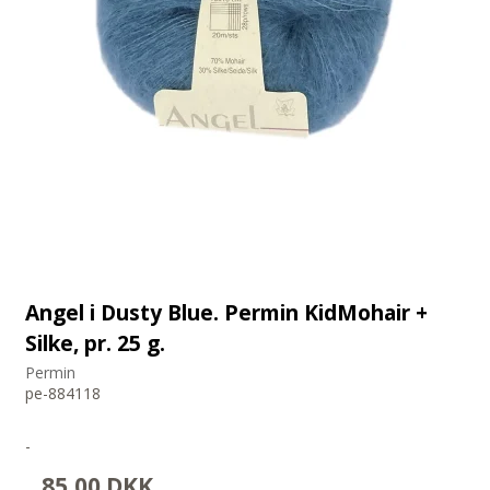
Angel i Dusty Blue. Permin KidMohair +
Silke, pr. 25 g.
Permin
pe-884118
-
85,00 DKK