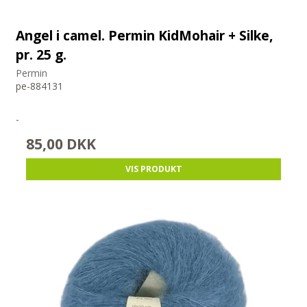
Angel i camel. Permin KidMohair + Silke,
pr. 25 g.
Permin
pe-884131
-
85,00 DKK
VIS PRODUKT