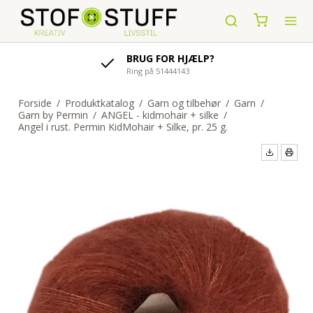
AFSENDELSE AF ORDRE
indenfor 1-4 hverdage
Forside
/
Produktkatalog
/
Garn og tilbehør
/
Garn
/
Garn by Permin
/
ANGEL - kidmohair + silke
/
Angel i rust. Permin KidMohair + Silke, pr. 25 g.