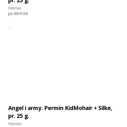
pr. 25 g.
Permin
pe-884168
-
Angel i army. Permin KidMohair + Silke,
pr. 25 g.
Permin