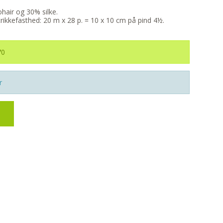
hair og 30% silke.
Strikkefasthed: 20 m x 28 p. = 10 x 10 cm på pind 4½.
70
r