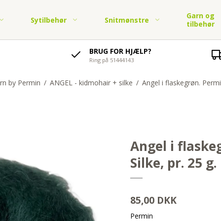
Garn og
Sytilbehør
Snitmønstre
tilbehør
BRUG FOR HJÆLP?
Ring på 51444143
soli,
Lynlåse
Børnestoffer i jersey
Elastik og elastikbånd
Økologisk bomuldsstof -
Garn by Permin
Strik og hækl
tof
Børnetøj - PDF
jersey
Knapper, tryklåse og
Børnestof fast bomuld
symønster
Pyntebånd
rn by Permin
/
ANGEL - kidmohair + silke
/
Angel i flaskegrøn. Permi
Garn fra Karen Klarbæk
Strikkekits Permi
soli,
hægter
Økologisk bomuldsstof -
tof
Legetøj og tasker - PDF
Skråbånd og tittekant
vævet
Diverse lukninger
Diverse Bånd
on snitmønstre.
Angel i flask
mer
Silke, pr. 25 g.
on snitmønstre. Børn
 år
85,00 DKK
Permin