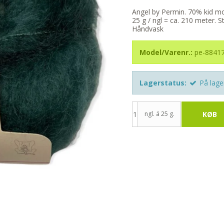
Angel by Permin. 70% kid mo
25 g / ngl = ca. 210 meter. 
Håndvask
Model/Varenr.:
pe-8841
Lagerstatus:
På lage
ngl. á 25 g.
KØB