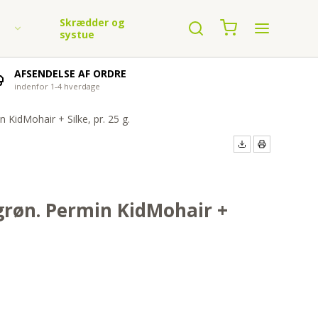
Skrædder og
systue
AFSENDELSE AF ORDRE
indenfor 1-4 hverdage
n KidMohair + Silke, pr. 25 g.
n garn
egrøn. Permin KidMohair +