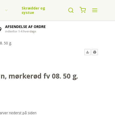
Skrædder og
systue
AFSENDELSE AF ORDRE
indenfor 1-4 hverdage
. 50 g.
n garn
n, mørkerød fv 08. 50 g.
arver nederst på siden