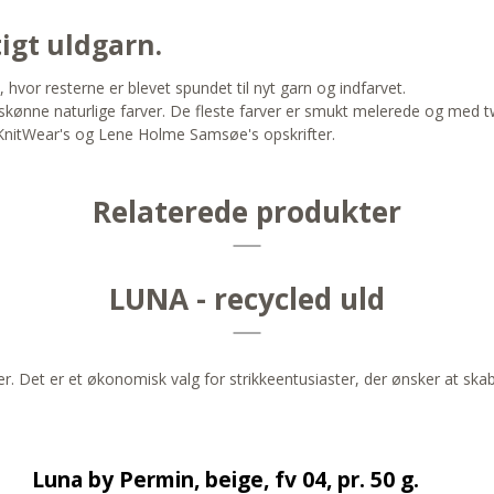
igt uldgarn.
 hvor resterne er blevet spundet til nyt garn og indfarvet.
kønne naturlige farver. De fleste farver er smukt melerede og med t
teKnitWear's og Lene Holme Samsøe's opskrifter.
Relaterede produkter
LUNA - recycled uld
ver. Det er et økonomisk valg for strikkeentusiaster, der ønsker at s
Luna by Permin, beige, fv 04, pr. 50 g.