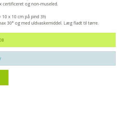
x certificeret og non-museled.
 = 10 x 10 cm på pind 3½
x 30° og med uldvaskemiddel. Læg fladt til tørre.
08
r