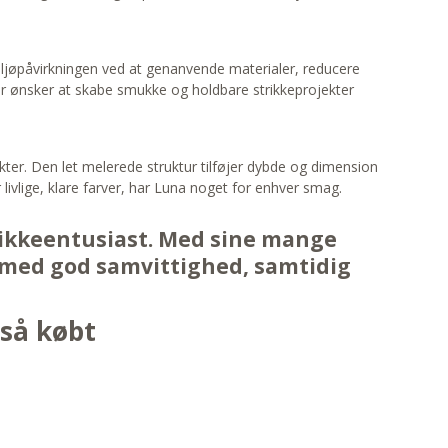
iljøpåvirkningen ved at genanvende materialer, reducere
der ønsker at skabe smukke og holdbare strikkeprojekter
jekter. Den let melerede struktur tilføjer dybde og dimension
ivlige, klare farver, har Luna noget for enhver smag.
trikkeentusiast. Med sine mange
 med god samvittighed, samtidig
gså købt