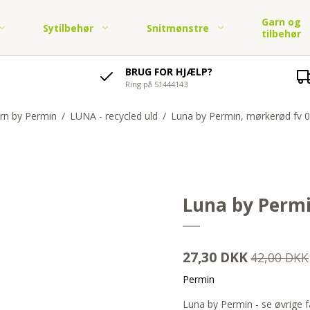
Garn og
Sytilbehør
Snitmønstre
tilbehør
BRUG FOR HJÆLP?
Ring på 51444143
soli,
Lynlåse
Børnestoffer i jersey
Elastik og elastikbånd
Økologisk bomuldsstof -
Garn by Permin
Strik og hækl
tof
Børnetøj - PDF
jersey
Knapper, tryklåse og
Børnestof fast bomuld
symønster
Pyntebånd
rn by Permin
/
LUNA - recycled uld
/
Luna by Permin, mørkerød fv 08
Garn fra Karen Klarbæk
Strikkekits Permi
soli,
hægter
Økologisk bomuldsstof -
tof
Legetøj og tasker - PDF
Skråbånd og tittekant
vævet
Diverse lukninger
Diverse Bånd
on snitmønstre.
Luna by Permi
mer
on snitmønstre. Børn
 år
27,30 DKK
42,00 DKK
Permin
Luna by Permin - se øvrige f