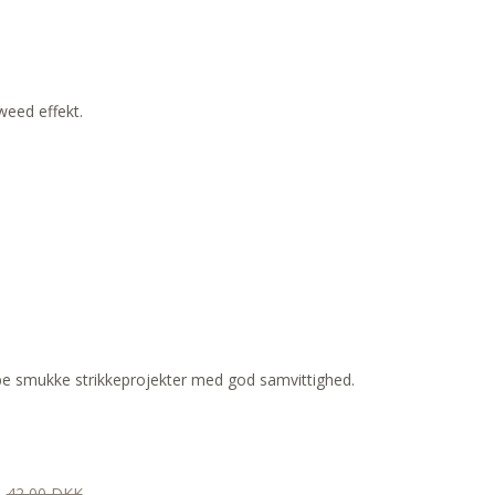
weed effekt.
kabe smukke strikkeprojekter med god samvittighed.
42,00 DKK