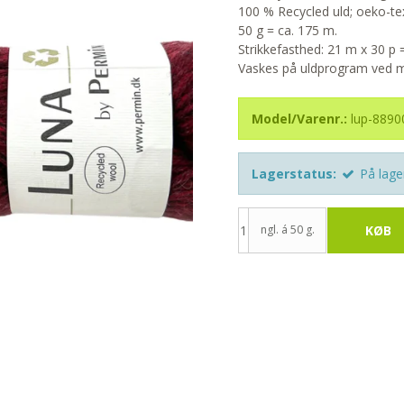
100 % Recycled uld; oeko-te
50 g = ca. 175 m.
Strikkefasthed: 21 m x 30 p
Vaskes på uldprogram ved ma
Model/Varenr.:
lup-8890
Lagerstatus:
På lage
ngl. á 50 g.
KØB