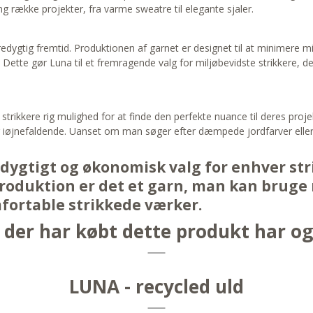
ang række projekter, fra varme sweatre til elegante sjaler.
dygtig fremtid. Produktionen af garnet er designet til at minimere m
Dette gør Luna til et fremragende valg for miljøbevidste strikkere, 
er strikkere rig mulighed for at finde den perfekte nuance til deres pro
og iøjnefaldende. Uanset om man søger efter dæmpede jordfarver eller l
redygtigt og økonomisk valg for enhver s
roduktion er det et garn, man kan bruge
ortable strikkede værker.
der har købt dette produkt har o
LUNA - recycled uld