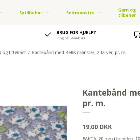
Garn og
Sytilbehør
Snitmønstre
tilbehør
BRUG FOR HJÆLP?
Ring på 51444143
soli,
Lynlåse
Børnestoffer i jersey
Elastik og elastikbånd
Økologisk bomuldsstof -
Garn by Permin
Strik og hækl
tof
Børnetøj - PDF
jersey
Knapper, tryklåse og
Børnestof fast bomuld
symønster
Pyntebånd
 og tittekant
/
Kantebånd med Bellis mønster, 2 farver, pr. m.
Garn fra Karen Klarbæk
Strikkekits Permi
soli,
hægter
Økologisk bomuldsstof -
tof
Legetøj og tasker - PDF
Skråbånd og tittekant
vævet
Diverse lukninger
Diverse Bånd
on snitmønstre.
Kantebånd med
mer
pr. m.
on snitmønstre. Børn
 år
19,00 DKK
FAKTA: 20 mm i bredden, 1