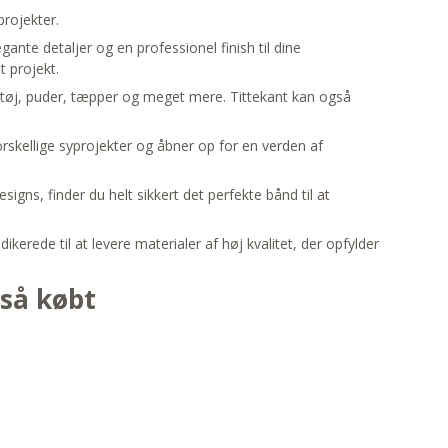
rojekter.
egante detaljer og en professionel finish til dine
t projekt.
på tøj, puder, tæpper og meget mere. Tittekant kan også
orskellige syprojekter og åbner op for en verden af
igns, finder du helt sikkert det perfekte bånd til at
ikerede til at levere materialer af høj kvalitet, der opfylder
gså købt