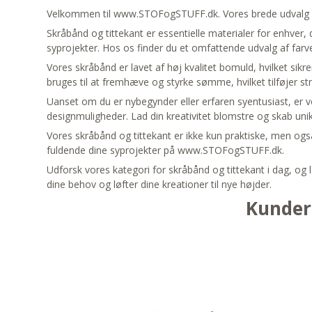
Velkommen til www.STOFogSTUFF.dk. Vores brede udvalg af s
Skråbånd og tittekant er essentielle materialer for enhver, de
syprojekter. Hos os finder du et omfattende udvalg af farve
Vores skråbånd er lavet af høj kvalitet bomuld, hvilket sik
bruges til at fremhæve og styrke sømme, hvilket tilføjer str
Uanset om du er nybegynder eller erfaren syentusiast, er vo
designmuligheder. Lad din kreativitet blomstre og skab uni
Vores skråbånd og tittekant er ikke kun praktiske, men også s
fuldende dine syprojekter på www.STOFogSTUFF.dk.
Udforsk vores kategori for skråbånd og tittekant i dag, og la
dine behov og løfter dine kreationer til nye højder.
Kunder 