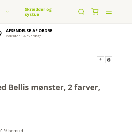
Skrædder og
systue
AFSENDELSE AF ORDRE
indenfor 1-4 hverdage
n garn
 Bellis mønster, 2 farver,
00 % bomuld