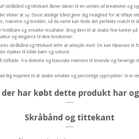
kråbånd og tittekant åbner døren til en verden af kreativitet og syp
r elsker at sy. Disse alsidige bånd giver dig mulighed for at tilføje el
r, mønstre og bredder, så du nemt kan finde det perfekte match til di
rer holdbare og smukke resultater. Brug dem til at skabe fine kanter 
uktur og elegance til dine kreationer.
res skråbånd og tittekant lette at arbejde med. De kan tilpasses til f
kke stykker til både børn og voksne.
tilfulde. Fra diskrete og klassiske mønstre til levende og farverige des
d dig inspirere til at skabe smukke og personlige syprojekter. Vi er ded
der har købt dette produkt har o
Skråbånd og tittekant