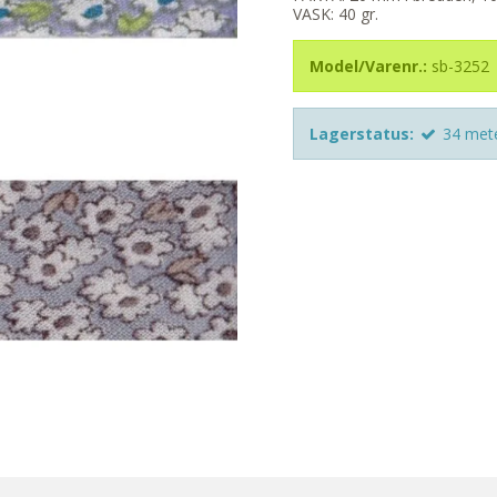
VASK: 40 gr.
Model/Varenr.:
sb-3252
Lagerstatus:
34
met