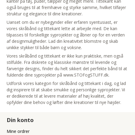
kanter på tøj, puder, tæpper og meget mere. Tittekant kan
også bruges til at fremhæve og styrke sømme, hvilket tilføjer
struktur og elegance til dine kreationer.
Uanset om du er nybegynder eller erfaren syentusiast, er
vores skråbånd og tittekant lette at arbejde med. De kan
tilpasses til forskellige syprojekter og åbner op for en verden
af designmuligheder. Lad din kreativitet blomstre og skab
unikke stykker til både børn og voksne.
Vores skråbånd og tittekant er ikke kun praktiske, men også
stilfulde. Fra diskrete og klassiske mønstre til levende og
farverige designs, finder du helt sikkert det perfekte bånd til at
fuldende dine syprojekter på www.STOFogSTUFF.dk.
Udforsk vores kategori for skråbånd og tittekant i dag, og lad
dig inspirere til at skabe smukke og personlige syprojekter. Vi
er dedikerede til at levere materialer af høj kvalitet, der
opfylder dine behov og løfter dine kreationer til nye højder.
Din konto
Mine ordrer