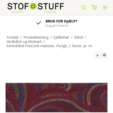
AFSENDELSE AF ORDRE
indenfor 1-4 hverdage
Forside
/
Produktkatalog
/
Sytilbehør
/
Bånd
/
Skråbånd og tittekant
/
Kantebånd med prik mønster, Ponge, 2 farver, pr. m.