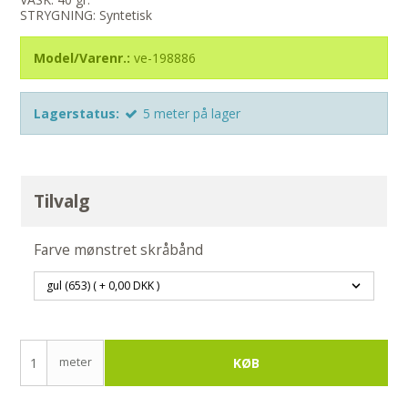
STRYGNING: Syntetisk
Model/Varenr.:
ve-198886
Lagerstatus:
5
meter
på lager
Tilvalg
Farve mønstret skråbånd
meter
KØB