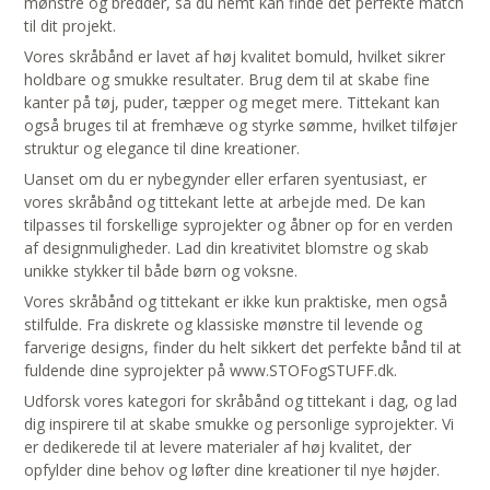
mønstre og bredder, så du nemt kan finde det perfekte match
til dit projekt.
Vores skråbånd er lavet af høj kvalitet bomuld, hvilket sikrer
holdbare og smukke resultater. Brug dem til at skabe fine
kanter på tøj, puder, tæpper og meget mere. Tittekant kan
også bruges til at fremhæve og styrke sømme, hvilket tilføjer
struktur og elegance til dine kreationer.
Uanset om du er nybegynder eller erfaren syentusiast, er
vores skråbånd og tittekant lette at arbejde med. De kan
tilpasses til forskellige syprojekter og åbner op for en verden
af designmuligheder. Lad din kreativitet blomstre og skab
unikke stykker til både børn og voksne.
Vores skråbånd og tittekant er ikke kun praktiske, men også
stilfulde. Fra diskrete og klassiske mønstre til levende og
farverige designs, finder du helt sikkert det perfekte bånd til at
fuldende dine syprojekter på www.STOFogSTUFF.dk.
Udforsk vores kategori for skråbånd og tittekant i dag, og lad
dig inspirere til at skabe smukke og personlige syprojekter. Vi
er dedikerede til at levere materialer af høj kvalitet, der
opfylder dine behov og løfter dine kreationer til nye højder.