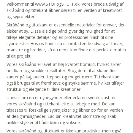
Velkommen til www.STOFogSTUFF.dk. Vores brede udvalg af
skråbånd og tittekant åbner døren til en verden af kreativitet
og syprojekter.
Skråbånd og tittekant er essentielle materialer for enhver, der
elsker at sy. Disse alsidige bånd giver dig mulighed for at
tilføje elegante detaljer og en professionel finish til dine
syprojekter. Hos os finder du et omfattende udvalg af farver,
mønstre og bredder, så du nemt kan finde det perfekte match
til dit projekt.
Vores skråbånd er lavet af høj kvalitet bomuld, hvilket sikrer
holdbare og smukke resultater. Brug dem til at skabe fine
kanter på tøj, puder, tæpper og meget mere. Tittekant kan
også bruges til at fremhæve og styrke sømme, hvilket tilføjer
struktur og elegance til dine kreationer.
Uanset om du er nybegynder eller erfaren syentusiast, er
vores skråbånd og tittekant lette at arbejde med. De kan
tilpasses til forskellige syprojekter og åbner op for en verden
af designmuligheder. Lad din kreativitet blomstre og skab
unikke stykker til både børn og voksne.
Vores skråbånd og tittekant er ikke kun praktiske, men også