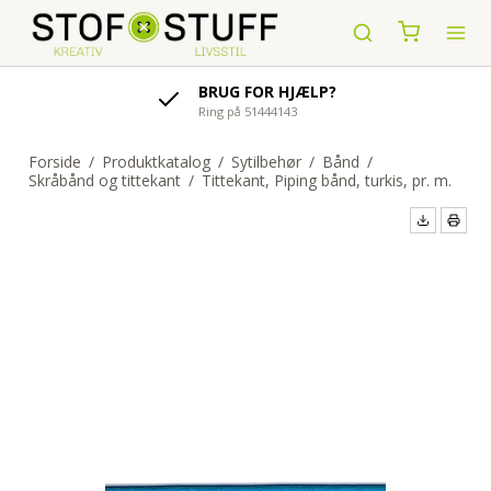
AFSENDELSE AF ORDRE
indenfor 1-4 hverdage
Forside
/
Produktkatalog
/
Sytilbehør
/
Bånd
/
Skråbånd og tittekant
/
Tittekant, Piping bånd, turkis, pr. m.