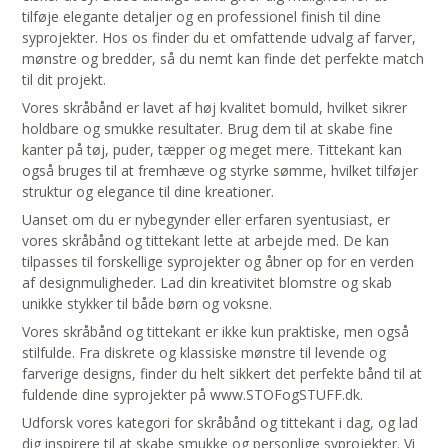
tilføje elegante detaljer og en professionel finish til dine
syprojekter. Hos os finder du et omfattende udvalg af farver,
mønstre og bredder, så du nemt kan finde det perfekte match
til dit projekt.
Vores skråbånd er lavet af høj kvalitet bomuld, hvilket sikrer
holdbare og smukke resultater. Brug dem til at skabe fine
kanter på tøj, puder, tæpper og meget mere. Tittekant kan
også bruges til at fremhæve og styrke sømme, hvilket tilføjer
struktur og elegance til dine kreationer.
Uanset om du er nybegynder eller erfaren syentusiast, er
vores skråbånd og tittekant lette at arbejde med. De kan
tilpasses til forskellige syprojekter og åbner op for en verden
af designmuligheder. Lad din kreativitet blomstre og skab
unikke stykker til både børn og voksne.
Vores skråbånd og tittekant er ikke kun praktiske, men også
stilfulde. Fra diskrete og klassiske mønstre til levende og
farverige designs, finder du helt sikkert det perfekte bånd til at
fuldende dine syprojekter på www.STOFogSTUFF.dk.
Udforsk vores kategori for skråbånd og tittekant i dag, og lad
dig inspirere til at skabe smukke og personlige syprojekter. Vi