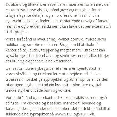
Skråbånd og tittekant er essentielle materialer for enhver, der
elsker at sy. Disse alsidige bånd giver dig mulighed for at
tilføje elegante detaljer og en professionel finish til dine
syprojekter. Hos os finder du et omfattende udvalg af farver,
mønstre og bredder, så du nemt kan finde det perfekte match
til dit projekt.
Vores skråbånd er lavet af høj kvalitet bomuld, hvilket sikrer
holdbare og smukke resultater. Brug dem til at skabe fine
kanter på tøj, puder, tæpper og meget mere. Tittekant kan
også bruges til at fremhæve og styrke sømme, hvilket tilføjer
struktur og elegance til dine kreationer.
Uanset om du er nybegynder eller erfaren syentusiast, er
vores skråbånd og tittekant lette at arbejde med. De kan
tilpasses til forskellige syprojekter og åbner op for en verden
af designmuligheder. Lad din kreativitet blomstre og skab
unikke stykker til både børn og voksne.
Vores skråbånd og tittekant er ikke kun praktiske, men også
stilfulde. Fra diskrete og klassiske mønstre til levende og
farverige designs, finder du helt sikkert det perfekte bånd til at
fuldende dine syprojekter på www.STOFogSTUFF.dk.