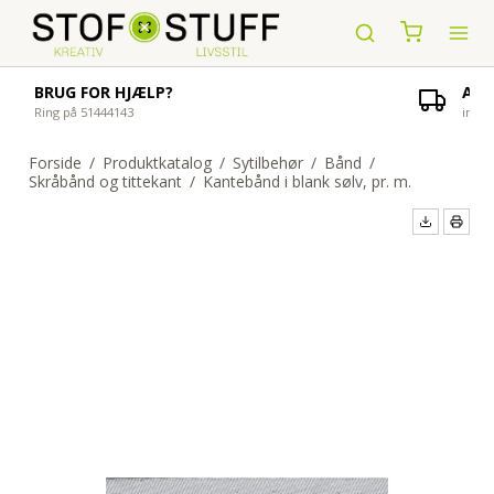
AFSENDELSE AF ORDRE
indenfor 1-4 hverdage
Forside
/
Produktkatalog
/
Sytilbehør
/
Bånd
/
Skråbånd og tittekant
/
Kantebånd i blank sølv, pr. m.