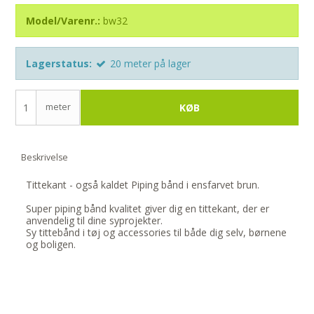
Model/Varenr.:
bw32
Lagerstatus:
20
meter
på lager
meter
KØB
Beskrivelse
Tittekant - også kaldet Piping bånd i ensfarvet brun.
Super piping bånd kvalitet giver dig en tittekant, der er
anvendelig til dine syprojekter.
Sy tittebånd i tøj og accessories til både dig selv, børnene
og boligen.