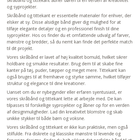
skråbånd og tittekant åbner døren til en verden af kreativitet
og syprojekter.
Skråbånd og tittekant er essentielle materialer for enhver, der
elsker at sy. Disse alsidige bånd giver dig mulighed for at
tilføje elegante detaljer og en professionel finish til dine
syprojekter. Hos os finder du et omfattende udvalg af farver,
mønstre og bredder, så du nemt kan finde det perfekte match
til dit projekt.
Vores skråbånd er lavet af høj kvalitet bomuld, hvilket sikrer
holdbare og smukke resultater. Brug dem til at skabe fine
kanter på tøj, puder, tæpper og meget mere. Tittekant kan
også bruges til at fremhæve og styrke sømme, hvilket tilføjer
struktur og elegance til dine kreationer.
Uanset om du er nybegynder eller erfaren syentusiast, er
vores skråbånd og tittekant lette at arbejde med. De kan
tilpasses til forskellige syprojekter og åbner op for en verden
af designmuligheder. Lad din kreativitet blomstre og skab
unikke stykker til både børn og voksne.
Vores skråbånd og tittekant er ikke kun praktiske, men også
stilfulde. Fra diskrete og klassiske mønstre til levende og