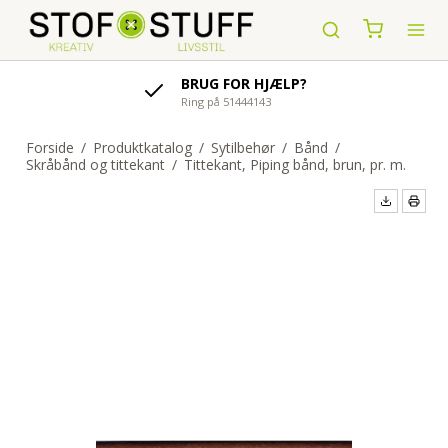
AFSENDELSE AF ORDRE
indenfor 1-4 hverdage
Forside
/
Produktkatalog
/
Sytilbehør
/
Bånd
/
Skråbånd og tittekant
/
Tittekant, Piping bånd, brun, pr. m.