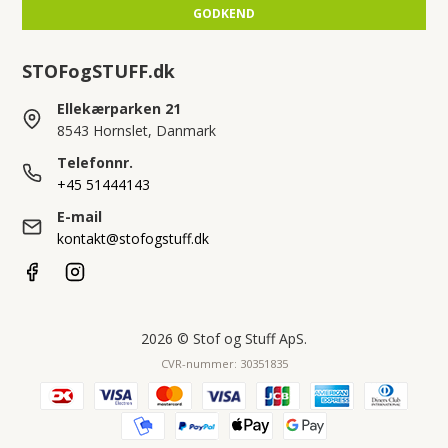
GODKEND
STOFogSTUFF.dk
Ellekærparken 21
8543 Hornslet, Danmark
Telefonnr.
+45 51444143
E-mail
kontakt@stofogstuff.dk
2026 © Stof og Stuff ApS.
CVR-nummer: 30351835