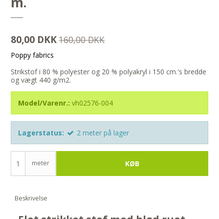
m.
80,00 DKK
160,00 DKK
Poppy fabrics
Strikstof i 80 % polyester og 20 % polyakryl i 150 cm.'s bredde
og vægt 440 g/m2.
Model/Varenr.:
vh02576-004
Lagerstatus:
2
meter
på lager
meter
KØB
Beskrivelse