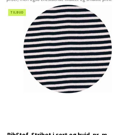
TILBUD
RibStof. Stribet i sort og hvid, pr. m.