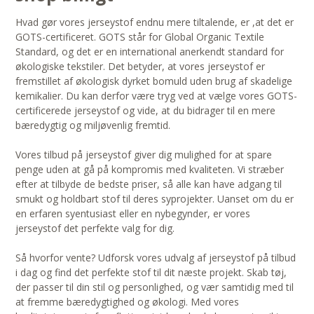
Hvad gør vores jerseystof endnu mere tiltalende, er ,at det er
GOTS-certificeret. GOTS står for Global Organic Textile
Standard, og det er en international anerkendt standard for
økologiske tekstiler. Det betyder, at vores jerseystof er
fremstillet af økologisk dyrket bomuld uden brug af skadelige
kemikalier. Du kan derfor være tryg ved at vælge vores GOTS-
certificerede jerseystof og vide, at du bidrager til en mere
bæredygtig og miljøvenlig fremtid.
Vores tilbud på jerseystof giver dig mulighed for at spare
penge uden at gå på kompromis med kvaliteten. Vi stræber
efter at tilbyde de bedste priser, så alle kan have adgang til
smukt og holdbart stof til deres syprojekter. Uanset om du er
en erfaren syentusiast eller en nybegynder, er vores
jerseystof det perfekte valg for dig.
Så hvorfor vente? Udforsk vores udvalg af jerseystof på tilbud
i dag og find det perfekte stof til dit næste projekt. Skab tøj,
der passer til din stil og personlighed, og vær samtidig med til
at fremme bæredygtighed og økologi. Med vores