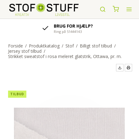
AFSENDELSE AF ORDRE
indenfor 1-4 hverdage
Forside
/
Produktkatalog
/
Stof
/
Billigt stof tilbud
/
Jersey stof tilbud
/
Strikket sweatstof i rosa meleret glatstrik, Ottawa, pr. m.
TILBUD