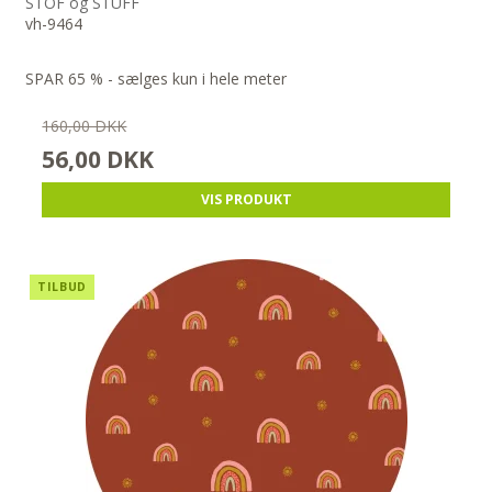
STOF og STUFF
vh-9464
SPAR 65 % - sælges kun i hele meter
160,00 DKK
56,00 DKK
VIS PRODUKT
TILBUD