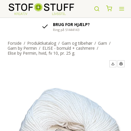
G FOR HJÆLP?
AFSENDELSE
 på 51444143
indenfor 1-4 hv
Forside
/
Produktkatalog
/
Garn og tilbehør
/
Garn
/
Garn by Permin
/
ELISE - bomuld + cashmere
/
Elise by Permin, hvid, fv 10, pr. 25 g.