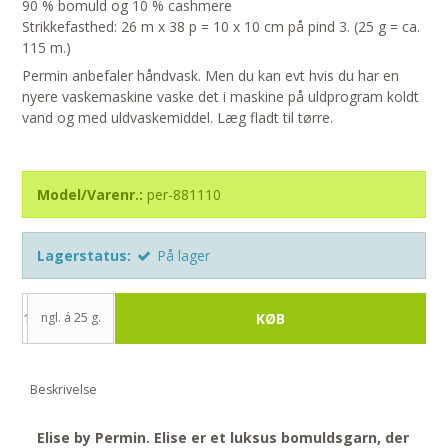
90 % bomuld og 10 % cashmere
Strikkefasthed: 26 m x 38 p = 10 x 10 cm på pind 3. (25 g = ca.
115 m.)
Permin anbefaler håndvask. Men du kan evt hvis du har en
nyere vaskemaskine vaske det i maskine på uldprogram koldt
vand og med uldvaskemiddel. Læg fladt til tørre.
Model/Varenr.:
per-881110
Lagerstatus:
På lager
ngl. á 25 g.
KØB
Beskrivelse
Elise by Permin. Elise er et luksus bomuldsgarn, der