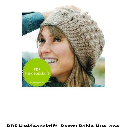
PDF Hækleopskrift. Baggy Boble Hue, one