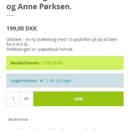
og Anne Pørksen.
199,00 DKK
Uldværk - en ny strikkebog med 13 opskrifter på tøj til børn
fra 0 til 6 år.
Strikkebogen er i paperback format.
Model/Varenr.:
171115-01
Lagerstatus:
2
stk.
på lager
stk.
KØB
Beskrivelse