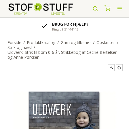
BRUG FOR HJÆLP?
Ring på 51444143
Forside
/
Produktkatalog
/
Garn og tilbehør
/
Opskrifter
/
Strik og hækl
/
Uldværk. Strik til børn 0-6 år. Strikkebog af Cecilie Bertelsen
og Anne Pørksen.