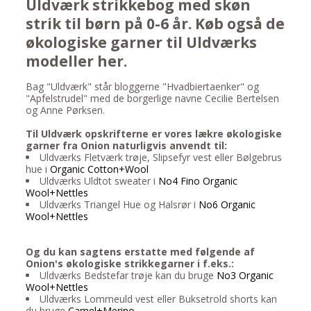
Uldværk strikkebog med skøn
strik til børn på 0-6 år. Køb også de
økologiske garner til Uldværks
modeller her.
Bag "Uldværk" står bloggerne "Hvadbiertaenker" og
"Apfelstrudel" med de borgerlige navne Cecilie Bertelsen
og Anne Pørksen.
Til Uldværk opskrifterne er vores lækre økologiske
garner fra Onion naturligvis anvendt til:
Uldværks Fletværk trøje, Slipsefyr vest eller Bølgebrus
hue i
Organic Cotton+Wool
Uldværks Uldtot sweater i
No4 Fino Organic
Wool+Nettles
Uldværks Triangel Hue og Halsrør i
No6 Organic
Wool+Nettles
Og du kan sagtens erstatte med følgende af
Onion's økologiske strikkegarner i f.eks.:
Uldværks Bedstefar trøje kan du bruge
No3 Organic
Wool+Nettles
Uldværks Lommeuld vest eller Buksetrold shorts kan
du bruge
Camel+Merino