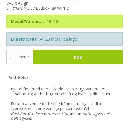
VASK: 40 gr.
STRYGNING:Syntetisk - lav varme
Model/Varenr.:
si-10018
Lagerstatus:
23
meter
på lager
meter
KØB
Beskrivelse
Pyntebånd med den elskede Hello Kitty, vandmelon,
kirsebær og andre frugter på blå og hvid - stribet bund.
Du kan anvende dette fine bånd til mange af dine
syprojekter - der giver lige prikken over i'et.
Bestiller du flere enheder klippes de naturligvis i et
helt stykke.