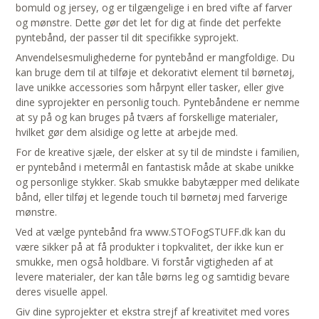
bomuld og jersey, og er tilgængelige i en bred vifte af farver
og mønstre. Dette gør det let for dig at finde det perfekte
pyntebånd, der passer til dit specifikke syprojekt.
Anvendelsesmulighederne for pyntebånd er mangfoldige. Du
kan bruge dem til at tilføje et dekorativt element til børnetøj,
lave unikke accessories som hårpynt eller tasker, eller give
dine syprojekter en personlig touch. Pyntebåndene er nemme
at sy på og kan bruges på tværs af forskellige materialer,
hvilket gør dem alsidige og lette at arbejde med.
For de kreative sjæle, der elsker at sy til de mindste i familien,
er pyntebånd i metermål en fantastisk måde at skabe unikke
og personlige stykker. Skab smukke babytæpper med delikate
bånd, eller tilføj et legende touch til børnetøj med farverige
mønstre.
Ved at vælge pyntebånd fra www.STOFogSTUFF.dk kan du
være sikker på at få produkter i topkvalitet, der ikke kun er
smukke, men også holdbare. Vi forstår vigtigheden af at
levere materialer, der kan tåle børns leg og samtidig bevare
deres visuelle appel.
Giv dine syprojekter et ekstra strejf af kreativitet med vores