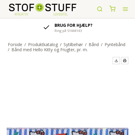
AFSENDELSE AF ORDRE
indenfor 1-4 hverdage
Forside
/
Produktkatalog
/
Sytilbehør
/
Bånd
/
Pyntebånd
/
Bånd med Hello Kitty og Frugter, pr. m.