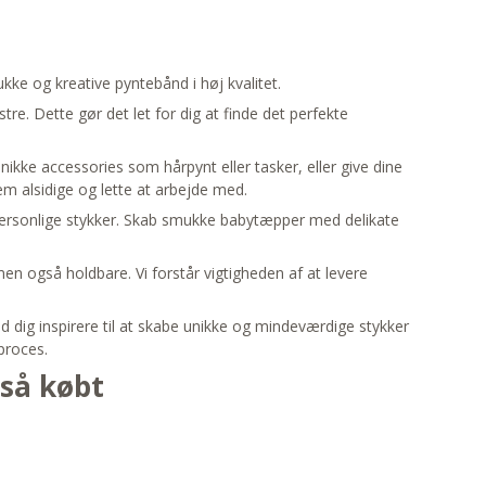
kke og kreative pyntebånd i høj kvalitet.
re. Dette gør det let for dig at finde det perfekte
ikke accessories som hårpynt eller tasker, eller give dine
m alsidige og lette at arbejde med.
g personlige stykker. Skab smukke babytæpper med delikate
n også holdbare. Vi forstår vigtigheden af at levere
ad dig inspirere til at skabe unikke og mindeværdige stykker
proces.
gså købt