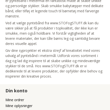
er pyntebånd i metermål en fantastisk måde at skabe unikke
og personlige stykker. Skab smukke babytæpper med delikate
bånd, eller tilføj et legende touch til børnetøj med farverige
mønstre.
Ved at vælge pyntebånd fra www.STOFogSTUFF.dk kan du
være sikker på at få produkter i topkvalitet, der ikke kun er
smukke, men også holdbare. Vi forstår vigtigheden af at
levere materialer, der kan tåle børns leg og samtidig bevare
deres visuelle appel.
Giv dine syprojekter et ekstra strejf af kreativitet med vores
udvalg af pyntebånd i metermål. Udforsk vores sortiment i
dag og lad dig inspirere til at skabe unikke og mindeværdige
stykker til de små. Hos www.STOFogSTUFF.dk er vi
dedikerede til at levere produkter, der opfylder dine behov og
inspirerer din kreative proces.
Din konto
Mine ordrer
Mine oplysninger