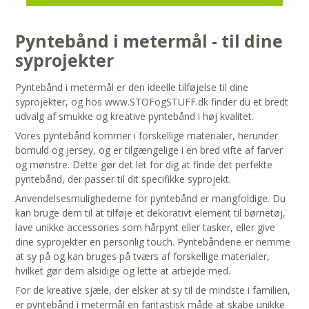
Pyntebånd i metermål - til dine
syprojekter
Pyntebånd i metermål er den ideelle tilføjelse til dine
syprojekter, og hos www.STOFogSTUFF.dk finder du et bredt
udvalg af smukke og kreative pyntebånd i høj kvalitet.
Vores pyntebånd kommer i forskellige materialer, herunder
bomuld og jersey, og er tilgængelige i en bred vifte af farver
og mønstre. Dette gør det let for dig at finde det perfekte
pyntebånd, der passer til dit specifikke syprojekt.
Anvendelsesmulighederne for pyntebånd er mangfoldige. Du
kan bruge dem til at tilføje et dekorativt element til børnetøj,
lave unikke accessories som hårpynt eller tasker, eller give
dine syprojekter en personlig touch. Pyntebåndene er nemme
at sy på og kan bruges på tværs af forskellige materialer,
hvilket gør dem alsidige og lette at arbejde med.
For de kreative sjæle, der elsker at sy til de mindste i familien,
er pyntebånd i metermål en fantastisk måde at skabe unikke