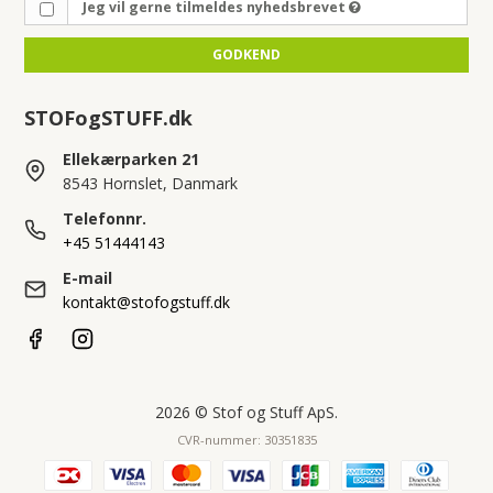
Jeg vil gerne tilmeldes nyhedsbrevet
GODKEND
STOFogSTUFF.dk
Ellekærparken 21
8543 Hornslet, Danmark
Telefonnr.
+45 51444143
E-mail
kontakt@stofogstuff.dk
2026 © Stof og Stuff ApS.
CVR-nummer: 30351835