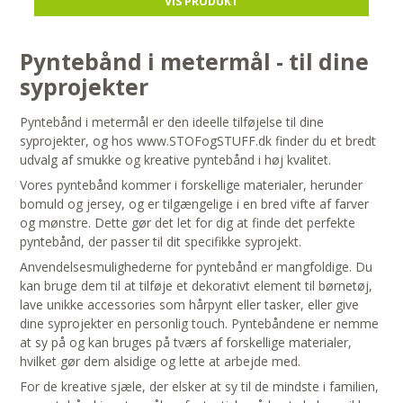
VIS PRODUKT
Pyntebånd i metermål - til dine
syprojekter
Pyntebånd i metermål er den ideelle tilføjelse til dine
syprojekter, og hos www.STOFogSTUFF.dk finder du et bredt
udvalg af smukke og kreative pyntebånd i høj kvalitet.
Vores pyntebånd kommer i forskellige materialer, herunder
bomuld og jersey, og er tilgængelige i en bred vifte af farver
og mønstre. Dette gør det let for dig at finde det perfekte
pyntebånd, der passer til dit specifikke syprojekt.
Anvendelsesmulighederne for pyntebånd er mangfoldige. Du
kan bruge dem til at tilføje et dekorativt element til børnetøj,
lave unikke accessories som hårpynt eller tasker, eller give
dine syprojekter en personlig touch. Pyntebåndene er nemme
at sy på og kan bruges på tværs af forskellige materialer,
hvilket gør dem alsidige og lette at arbejde med.
For de kreative sjæle, der elsker at sy til de mindste i familien,