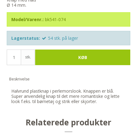
Ø 14 mm.
Model/Varenr.:
bk541-074
Lagerstatus:
54
stk.
på lager
stk.
KØB
Beskrivelse
Halvrund plastknap i perlemorslook. Knappen er blå.
Super anvendelig knap til det mere romantiske og lette
look f.eks. til børnetøj og strik eller skjorter.
Relaterede produkter