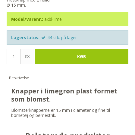
Ø 15 mm.
Model/Varenr.:
axbl-lime
Lagerstatus:
44
stk.
på lager
stk.
KØB
Beskrivelse
Knapper i limegrøn plast formet
som blomst.
Blomsterknapperne er 15 mm i diameter og fine til
børnetøj og børnestrik.