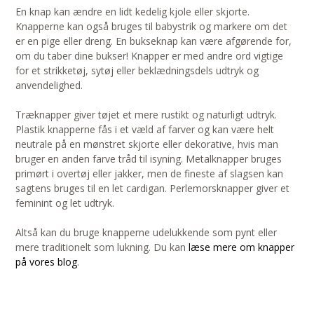
En knap kan ændre en lidt kedelig kjole eller skjorte.
Knapperne kan også bruges til babystrik og markere om det
er en pige eller dreng. En bukseknap kan være afgørende for,
om du taber dine bukser! Knapper er med andre ord vigtige
for et strikketøj, sytøj eller beklædningsdels udtryk og
anvendelighed.
Træknapper giver tøjet et mere rustikt og naturligt udtryk.
Plastik knapperne fås i et væld af farver og kan være helt
neutrale på en mønstret skjorte eller dekorative, hvis man
bruger en anden farve tråd til isyning. Metalknapper bruges
primørt i overtøj eller jakker, men de fineste af slagsen kan
sagtens bruges til en let cardigan. Perlemorsknapper giver et
feminint og let udtryk.
Altså kan du bruge knapperne udelukkende som pynt eller
mere traditionelt som lukning. Du kan
læse mere om knapper
på vores blog
.