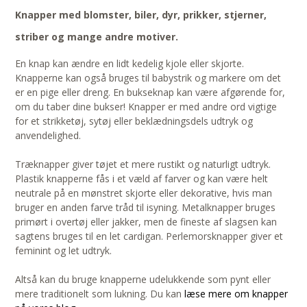
Knapper med blomster, biler, dyr, prikker, stjerner,
striber og mange andre motiver.
En knap kan ændre en lidt kedelig kjole eller skjorte.
Knapperne kan også bruges til babystrik og markere om det
er en pige eller dreng. En bukseknap kan være afgørende for,
om du taber dine bukser! Knapper er med andre ord vigtige
for et strikketøj, sytøj eller beklædningsdels udtryk og
anvendelighed.
Træknapper giver tøjet et mere rustikt og naturligt udtryk.
Plastik knapperne fås i et væld af farver og kan være helt
neutrale på en mønstret skjorte eller dekorative, hvis man
bruger en anden farve tråd til isyning. Metalknapper bruges
primørt i overtøj eller jakker, men de fineste af slagsen kan
sagtens bruges til en let cardigan. Perlemorsknapper giver et
feminint og let udtryk.
Altså kan du bruge knapperne udelukkende som pynt eller
mere traditionelt som lukning. Du kan
læse mere om knapper