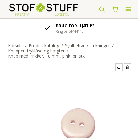
AFSENDELSE AF ORDRE
indenfor 1-4 hverdage
Forside
/
Produktkatalog
/
Sytilbehør
/
Lukninger
/
Knapper, tryklåse og hægter
/
Knap med Prikker, 18 mm, pink, pr. stk