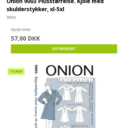
Onion 9003 Plusstørrelse. Kjole med
skulderstykker, xl-5xl
9003
95,00 DKK
57,00 DKK
VIS PRODUKT
TILBUD