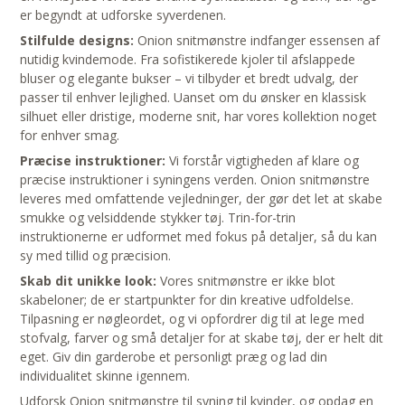
er begyndt at udforske syverdenen.
Stilfulde designs:
Onion snitmønstre indfanger essensen af
nutidig kvindemode. Fra sofistikerede kjoler til afslappede
bluser og elegante bukser – vi tilbyder et bredt udvalg, der
passer til enhver lejlighed. Uanset om du ønsker en klassisk
silhuet eller dristige, moderne snit, har vores kollektion noget
for enhver smag.
Præcise instruktioner:
Vi forstår vigtigheden af klare og
præcise instruktioner i syningens verden. Onion snitmønstre
leveres med omfattende vejledninger, der gør det let at skabe
smukke og velsiddende stykker tøj. Trin-for-trin
instruktionerne er udformet med fokus på detaljer, så du kan
sy med tillid og præcision.
Skab dit unikke look:
Vores snitmønstre er ikke blot
skabeloner; de er startpunkter for din kreative udfoldelse.
Tilpasning er nøgleordet, og vi opfordrer dig til at lege med
stofvalg, farver og små detaljer for at skabe tøj, der er helt dit
eget. Giv din garderobe et personligt præg og lad din
individualitet skinne igennem.
Udforsk Onion snitmønstre til syning til kvinder, og opdag en