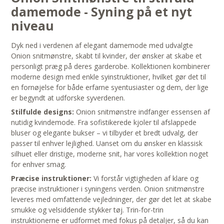
damemode - Syning på et nyt
niveau
Dyk ned i verdenen af elegant damemode med udvalgte
Onion snitmønstre, skabt til kvinder, der ønsker at skabe et
personligt præg på deres garderobe. Kollektionen kombinerer
moderne design med enkle syinstruktioner, hvilket gør det til
en fornøjelse for både erfarne syentusiaster og dem, der lige
er begyndt at udforske syverdenen.
Stilfulde designs:
Onion snitmønstre indfanger essensen af
nutidig kvindemode. Fra sofistikerede kjoler til afslappede
bluser og elegante bukser – vi tilbyder et bredt udvalg, der
passer til enhver lejlighed. Uanset om du ønsker en klassisk
silhuet eller dristige, moderne snit, har vores kollektion noget
for enhver smag.
Præcise instruktioner:
Vi forstår vigtigheden af klare og
præcise instruktioner i syningens verden. Onion snitmønstre
leveres med omfattende vejledninger, der gør det let at skabe
smukke og velsiddende stykker tøj. Trin-for-trin
instruktionerne er udformet med fokus på detaljer, så du kan