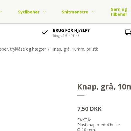
Garn og
Sytilbehør
Snitmønstre
tilbehør
BRUG FOR HJÆLP?
Ring på 51444143
soli,
Lynlåse
Børnestoffer i jersey
Elastik og elastikbånd
Økologisk bomuldsstof -
Garn by Permin
Strik og hækl
tof
Børnetøj - PDF
jersey
Knapper, tryklåse og
Børnestof fast bomuld
symønster
Pyntebånd
per, tryklåse og hægter
/
Knap, grå, 10mm, pr. stk
Garn fra Karen Klarbæk
Strikkekits Permi
soli,
hægter
Økologisk bomuldsstof -
tof
Legetøj og tasker - PDF
Skråbånd og tittekant
vævet
Diverse lukninger
Diverse Bånd
on snitmønstre.
Knap, grå, 10
mer
on snitmønstre. Børn
 år
7,50 DKK
FAKTA:
Plastknap med 4 huller
Ø 10 mm.