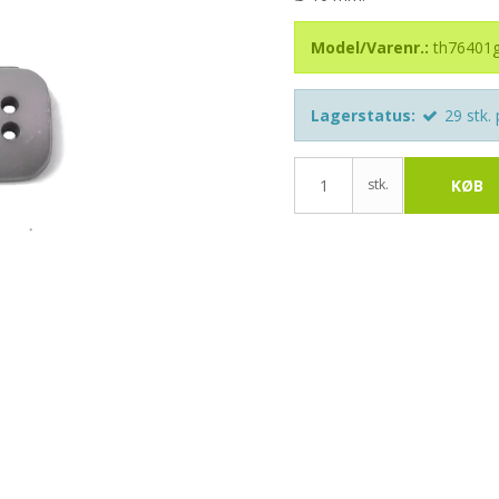
Model/Varenr.:
th76401g
Lagerstatus:
29
stk.
stk.
KØB