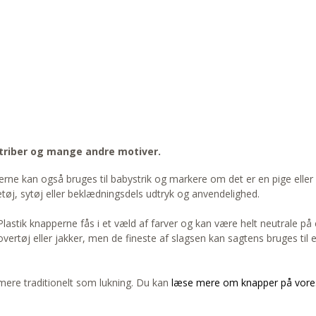
 striber og mange andre motiver.
pperne kan også bruges til babystrik og markere om det er en pige el
etøj, sytøj eller beklædningsdels udtryk og anvendelighed.
 Plastik knapperne fås i et væld af farver og kan være helt neutrale på
overtøj eller jakker, men de fineste af slagsen kan sagtens bruges til 
ere traditionelt som lukning. Du kan
læse mere om knapper på vore