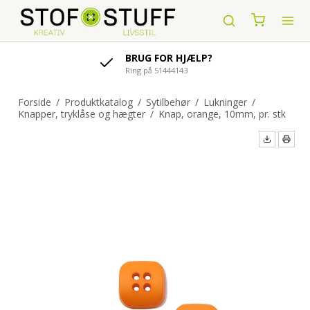
AFSENDELSE AF ORDRE
indenfor 1-4 hverdage
Forside
/
Produktkatalog
/
Sytilbehør
/
Lukninger
/
Knapper, tryklåse og hægter
/
Knap, orange, 10mm, pr. stk